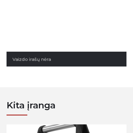
Vaizdo irašų nėra
Kita įranga