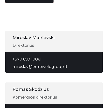
Miroslav Marševski
Direktorius
+370 699 10061
miroslav@euroweldgroup.lt
Romas Skodžius
Komercijos direktorius