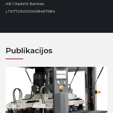
AB Citadelė Bankas
LT677290000008467984
Publikacijos