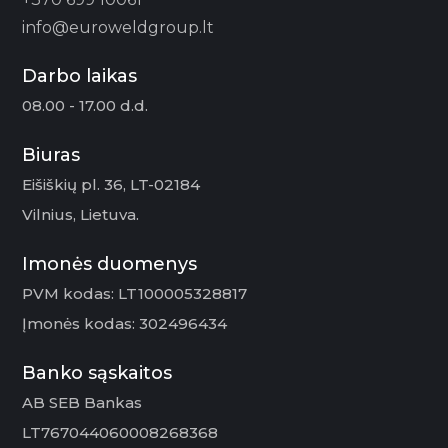
info@euroweldgroup.lt
Darbo laikas
08.00 - 17.00 d.d.
Biuras
Eišiškių pl. 36, LT-02184
Vilnius, Lietuva.
Imonės duomenys
PVM kodas: LT100005328817
Įmonės kodas: 302496434
Banko sąskaitos
AB SEB Bankas
LT767044060008268368