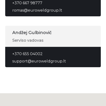
+370 667 98777
romas@euroweldgroup.lt
Andžej Gulbinovič
Serviso vadovas
+370 655 04002
support@euroweldgroup.lt