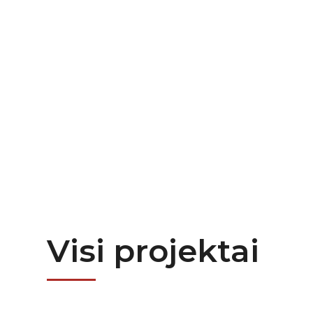
Platus partnerių tinklas leidžia mums s
dirbti daugelyje regiono šalių. Kviečiame
susipažinti su dalimi mūsų atliktų projek
Visi projektai