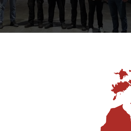
15
ų patirtis