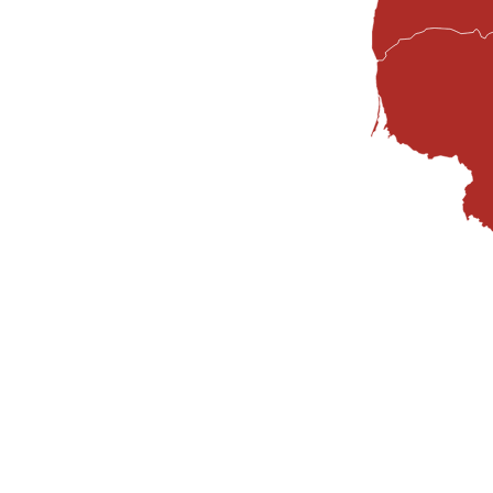
ėkmingai
tų.