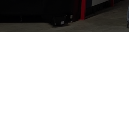
354
7
Klientai
Šalys
Met
Tarptautinė veikla