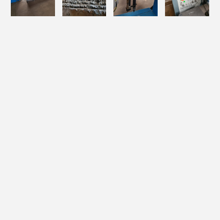
Darbinis stalas 2000*6000mm;
Plazmos šaltinis Kjellberg HiFocus 161i neo;
Dujinis degiklis;